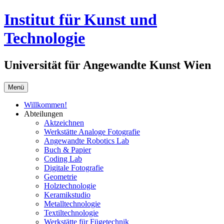
Springe
Institut für Kunst und
zum
Inhalt
Technologie
Universität für Angewandte Kunst Wien
Menü
Willkommen!
Abteilungen
Aktzeichnen
Werkstätte Analoge Fotografie
Angewandte Robotics Lab
Buch & Papier
Coding Lab
Digitale Fotografie
Geometrie
Holztechnologie
Keramikstudio
Metalltechnologie
Textiltechnologie
Werkstätte für Fügetechnik