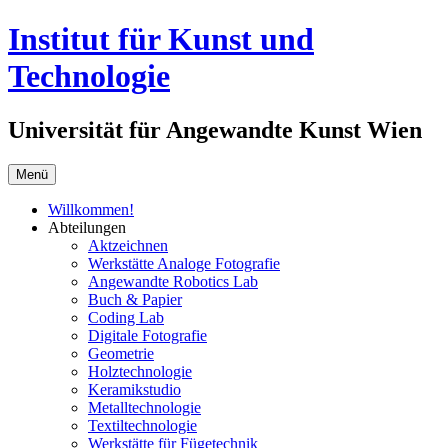
Springe
Institut für Kunst und
zum
Inhalt
Technologie
Universität für Angewandte Kunst Wien
Menü
Willkommen!
Abteilungen
Aktzeichnen
Werkstätte Analoge Fotografie
Angewandte Robotics Lab
Buch & Papier
Coding Lab
Digitale Fotografie
Geometrie
Holztechnologie
Keramikstudio
Metalltechnologie
Textiltechnologie
Werkstätte für Fügetechnik