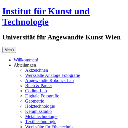
Springe
Institut für Kunst und
zum
Inhalt
Technologie
Universität für Angewandte Kunst Wien
Menü
Willkommen!
Abteilungen
Aktzeichnen
Werkstätte Analoge Fotografie
Angewandte Robotics Lab
Buch & Papier
Coding Lab
Digitale Fotografie
Geometrie
Holztechnologie
Keramikstudio
Metalltechnologie
Textiltechnologie
Werkstätte für Fügetechnik