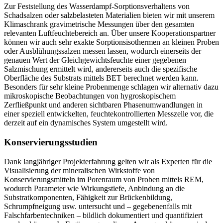
Zur Feststellung des Wasserdampf-Sorptionsverhaltens von
Schadsalzen oder salzbelasteten Materialien bieten wir mit unserem
Klimaschrank gravimetrische Messungen über den gesamten
relevanten Luftfeuchtebereich an. Über unsere Kooperationspartner
können wir auch sehr exakte Sorptionsisothermen an kleinen Proben
oder Ausblühungssalzen messen lassen, wodurch einerseits der
genauen Wert der Gleichgewichtsfeuchte einer gegebenen
Salzmischung ermittelt wird, andererseits auch die spezifische
Oberfläche des Substrats mittels BET berechnet werden kann.
Besonders für sehr kleine Probenmenge schlagen wir alternativ dazu
mikroskopische Beobachtungen von hygroskopischem
Zerfließpunkt und anderen sichtbaren Phasenumwandlungen in
einer speziell entwickelten, feuchtekontrollierten Messzelle vor, die
derzeit auf ein dynamisches System umgestellt wird.
Konservierungsstudien
Dank langjähriger Projekterfahrung gelten wir als Experten für die
Visualisierung der mineralischen Wirkstoffe von
Konservierungsmitteln im Porenraum von Proben mittels REM,
wodurch Parameter wie Wirkungstiefe, Anbindung an die
Substratkomponenten, Fähigkeit zur Brückenbildung,
Schrumpfneigung usw. untersucht und – gegebenenfalls mit
Falschfarbentechniken – bildlich dokumentiert und quantifiziert