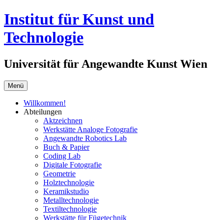
Springe
Institut für Kunst und
zum
Inhalt
Technologie
Universität für Angewandte Kunst Wien
Menü
Willkommen!
Abteilungen
Aktzeichnen
Werkstätte Analoge Fotografie
Angewandte Robotics Lab
Buch & Papier
Coding Lab
Digitale Fotografie
Geometrie
Holztechnologie
Keramikstudio
Metalltechnologie
Textiltechnologie
Werkstätte für Fügetechnik