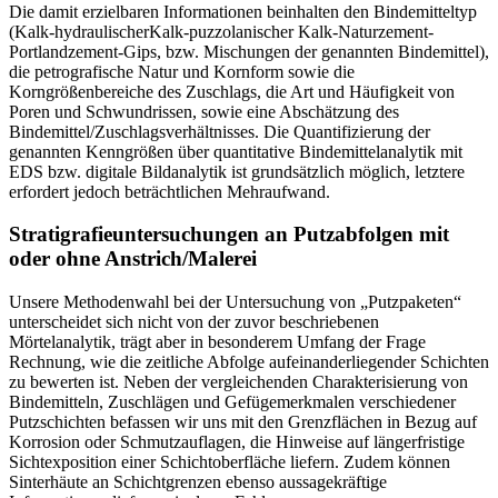
Die damit erzielbaren Informationen beinhalten den Bindemitteltyp
(Kalk-hydraulischerKalk-puzzolanischer Kalk-Naturzement-
Portlandzement-Gips, bzw. Mischungen der genannten Bindemittel),
die petrografische Natur und Kornform sowie die
Korngrößenbereiche des Zuschlags, die Art und Häufigkeit von
Poren und Schwundrissen, sowie eine Abschätzung des
Bindemittel/Zuschlagsverhältnisses. Die Quantifizierung der
genannten Kenngrößen über quantitative Bindemittelanalytik mit
EDS bzw. digitale Bildanalytik ist grundsätzlich möglich, letztere
erfordert jedoch beträchtlichen Mehraufwand.
Stratigrafieuntersuchungen an Putzabfolgen mit
oder ohne Anstrich/Malerei
Unsere Methodenwahl bei der Untersuchung von „Putzpaketen“
unterscheidet sich nicht von der zuvor beschriebenen
Mörtelanalytik, trägt aber in besonderem Umfang der Frage
Rechnung, wie die zeitliche Abfolge aufeinanderliegender Schichten
zu bewerten ist. Neben der vergleichenden Charakterisierung von
Bindemitteln, Zuschlägen und Gefügemerkmalen verschiedener
Putzschichten befassen wir uns mit den Grenzflächen in Bezug auf
Korrosion oder Schmutzauflagen, die Hinweise auf längerfristige
Sichtexposition einer Schichtoberfläche liefern. Zudem können
Sinterhäute an Schichtgrenzen ebenso aussagekräftige