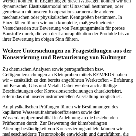
werden können. In Ergänzung zu diesen Aussagen können wir den
dynamischen Elastizitätsmodul mit Ultraschall bestimmen, oder
gemeinsam mit unseren Kooperationspartnern alle anderen
mechanischen oder physikalischen Kenngrößen bestimmen. In
Einzelfällen führen wir auch komplette, maßgeschneiderte
Versuchsserien zur Bewertung von Festigungsmitteln für poröse
Baustoffe durch, die von der Laborapplikation der Produkte bis zu
ihrer Bewertung im obigen Sinn führen.
Weitere Untersuchungen zu Fragestellungen aus der
Konservierung und Restaurierung von Kulturgut
Zu chemischen Analysen sowie petrografischen bzw.
Gefügeuntersuchungen an Kleinproben mittels REM/EDS haben
wir – zusätzlich zu den bereits angeführten Werkstoffen – Erfahrung
mit Keramik, Glas und Metall. Dabei werden auch allfällige
Beschichtungen oder Korrosionserscheinungen charakterisiert,
sofern das mit unserer instrumentellen Ausstattung möglich ist.
An physikalischen Prüfungen führen wir Bestimmungen des
kapillaren Wasseraufnahmekoeffizienten sowie der
Wasserdampfpermeabilität in Anlehnung an die bestehenden
Prüfnormen durch. Zur Bewertung der klimabedingten
Alterungsbeständigkeit von Konservierungsmitteln können wir
maßgeschneiderte Testprotokolle entwickeln und durchführen, die