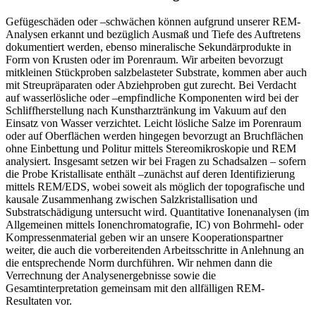
Gefügeschäden oder –schwächen können aufgrund unserer REM-
Analysen erkannt und bezüglich Ausmaß und Tiefe des Auftretens
dokumentiert werden, ebenso mineralische Sekundärprodukte in
Form von Krusten oder im Porenraum. Wir arbeiten bevorzugt
mitkleinen Stückproben salzbelasteter Substrate, kommen aber auch
mit Streupräparaten oder Abziehproben gut zurecht. Bei Verdacht
auf wasserlösliche oder –empfindliche Komponenten wird bei der
Schliffherstellung nach Kunstharztränkung im Vakuum auf den
Einsatz von Wasser verzichtet. Leicht lösliche Salze im Porenraum
oder auf Oberflächen werden hingegen bevorzugt an Bruchflächen
ohne Einbettung und Politur mittels Stereomikroskopie und REM
analysiert. Insgesamt setzen wir bei Fragen zu Schadsalzen – sofern
die Probe Kristallisate enthält –zunächst auf deren Identifizierung
mittels REM/EDS, wobei soweit als möglich der topografische und
kausale Zusammenhang zwischen Salzkristallisation und
Substratschädigung untersucht wird. Quantitative Ionenanalysen (im
Allgemeinen mittels Ionenchromatografie, IC) von Bohrmehl- oder
Kompressenmaterial geben wir an unsere Kooperationspartner
weiter, die auch die vorbereitenden Arbeitsschritte in Anlehnung an
die entsprechende Norm durchführen. Wir nehmen dann die
Verrechnung der Analysenergebnisse sowie die
Gesamtinterpretation gemeinsam mit den allfälligen REM-
Resultaten vor.