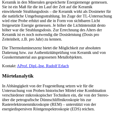
Keramik in den Mineralen gespeicherte Energiemenge gemessen.
Sie ist ein Maß für die im Lauf der Zeit auf die Keramik
einwirkende Strahlungsdosis – die Keramik wirkt als Dosimeter für
die natürliche Umgebungsstrahlung. Im Zuge der TL-Untersuchung
wird eine Probe erhitzt und die in Form von sichtbaren Licht
freigesetzte Energie gemessen. Je höher die Lichtintensität desto
höher war die Strahlungsdosis. Zur Errechnung des Alters der
Keramik ist es noch notwendig die Dosisleistung (Dosis pro
Zeiteinheit, z.B. pro Jahr) zu kennen.
Die Thermolumineszenz bietet die Möglichkeit zur absoluten
Datierung bzw. zur Authentizitätsprüfung von Keramik und von
Gusskernmaterial aus gegossenen Metallobjekten.
Kontakt:
AProf. Dipl.-Ing. Rudolf Erlach
Mörtelanalytik
In Abhängigkeit von der Fragestellung setzen wir für die
Untersuchung von Proben historischer Mörtel eine Kombination
verschiedener mikroskopischer Techniken ein, die von der Stereo-
über die petrografische Dünnschliffmikroskopie bis zur
Rasterelektronenmikroskopie (REM) – unterstützt von der
energiedispersiven Röntgenspektroskopie (EDS) reichen.