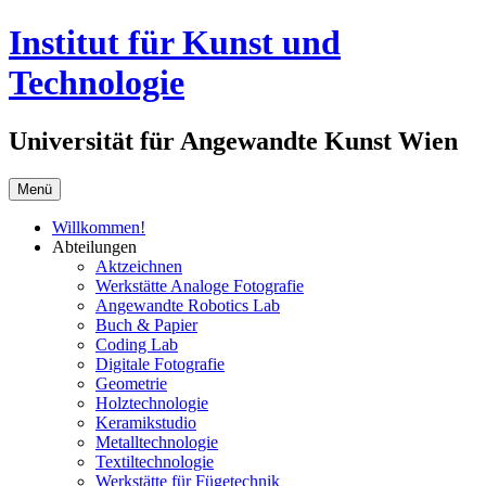
Springe
Institut für Kunst und
zum
Inhalt
Technologie
Universität für Angewandte Kunst Wien
Menü
Willkommen!
Abteilungen
Aktzeichnen
Werkstätte Analoge Fotografie
Angewandte Robotics Lab
Buch & Papier
Coding Lab
Digitale Fotografie
Geometrie
Holztechnologie
Keramikstudio
Metalltechnologie
Textiltechnologie
Werkstätte für Fügetechnik